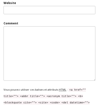
Website
Comment
Vous pouvez utiliser ces balises et attributs
HTML
:
<a href=""
title=""> <abbr title=""> <acronym title=""> <b>
<blockquote cite=""> <cite> <code> <del datetime="">