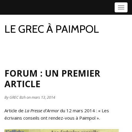
T
o
g
LE GREC À PAIMPOL
g
l
e
n
a
v
FORUM : UN PREMIER
i
ARTICLE
g
a
t
By
GREC Bzh
on mars 13, 2014
i
Article de
La Presse d’Armor
du 12 mars 2014 : « Les
o
écrivains conseils ont rendez-vous à Paimpol ».
n