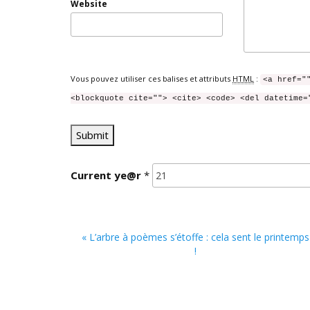
Website
Vous pouvez utiliser ces balises et attributs
HTML
:
<a href="
<blockquote cite=""> <cite> <code> <del datetime=
Current
ye@r
*
« L’arbre à poèmes s’étoffe : cela sent le printemps
!