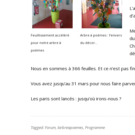
L’
d’
Me
Feuillissement accéléré
Arbre à poèmes : l’envers
du
pour notre arbre à
du décor…
Ch
poèmes
dé
Nous en sommes à 366 feuilles. Et ce n’est pas fini
Vous avez jusqu’au 31 mars pour nous faire parve
Les paris sont lancés : jusqu’où irons-nous ?
Tagged:
Forum
,
larbreapoemes
,
Programme