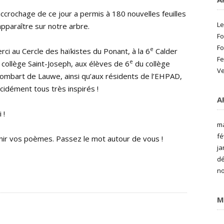
accrochage de ce jour a permis à 180 nouvelles feuilles
Le
apparaître sur notre arbre.
Fo
Fo
e
rci au Cercle des haïkistes du Ponant, à la 6
Calder
Fe
e
 collège Saint-Joseph, aux élèves de 6
du collège
Ve
ombart de Lauwe, ainsi qu’aux résidents de l’EHPAD,
cidément tous très inspirés !
A
 !
ma
fé
nir vos poèmes. Passez le mot autour de vous !
ja
d
n
M