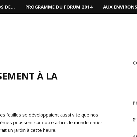
OS DE…
PROGRAMME DU FORUM 2014
AUX ENVIRON
C
SEMENT À LA
P
 les feuilles se développaient aussi vite que nos
gr
èmes poussent sur notre arbre, le monde entier
rait un jardin à cette heure.
A