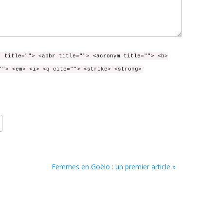
" title=""> <abbr title=""> <acronym title=""> <b>
""> <em> <i> <q cite=""> <strike> <strong>
Femmes en Goëlo : un premier article »