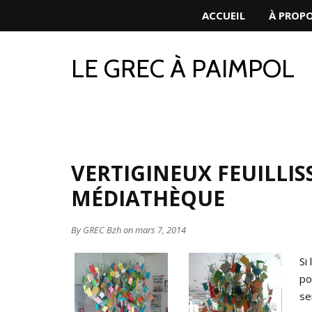
ACCUEIL
À PROP
LE GREC À PAIMPOL
VERTIGINEUX FEUILLIS
MÉDIATHÈQUE
By
GREC Bzh
on mars 7, 2014
Si
po
se