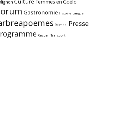
Culture
Femmes en Goëlo
olignon
Forum
Gastronomie
Histoire
Langue
larbreapoemes
Presse
Paimpol
Programme
Recueil
Transport