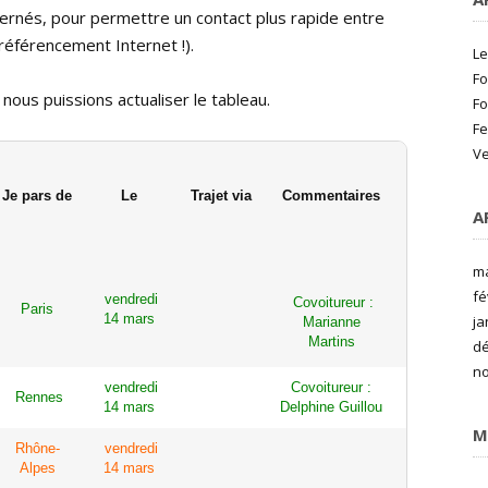
ncernés, pour permettre un contact plus rapide entre
 référencement Internet !).
Le
Fo
nous puissions actualiser le tableau.
Fo
Fe
Ve
Je pars de
Le
Trajet via
Commentaires
A
ma
fé
vendredi
Covoitureur :
Paris
14 mars
ja
Marianne
Martins
d
n
vendredi
Covoitureur :
Rennes
14 mars
Delphine Guillou
M
Rhône-
vendredi
Alpes
14 mars