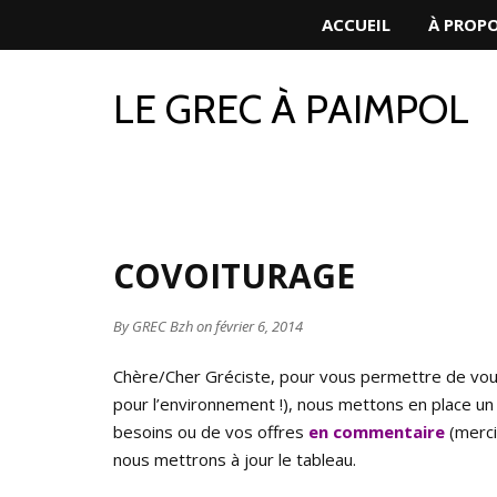
ACCUEIL
À PROP
LE GREC À PAIMPOL
COVOITURAGE
By
GREC Bzh
on février 6, 2014
Chère/Cher Gréciste, pour vous permettre de vous
pour l’environnement !), nous mettons en place un 
besoins ou de vos offres
en commentaire
(merci
nous mettrons à jour le tableau.