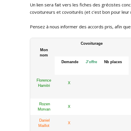
Un lien sera fait vers les fiches des grécistes co
covoitureurs et covoiturés (et c’est bon pour leur
Pensez à nous informer des accords pris, afin que 
Covoiturage
Mon
nom
Demande
J’offre
Nb places
Florence
X
Hamitri
Rozen
X
Morvan
Daniel
X
Maillot