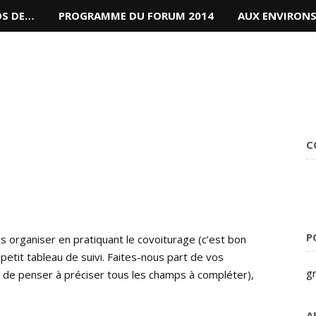
OS DE…
PROGRAMME DU FORUM 2014
AUX ENVIRON
C
P
 organiser en pratiquant le covoiturage (c’est bon
petit tableau de suivi. Faites-nous part de vos
gr
 de penser à préciser tous les champs à compléter),
A