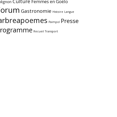
Culture
Femmes en Goëlo
olignon
Forum
Gastronomie
Histoire
Langue
larbreapoemes
Presse
Paimpol
Programme
Recueil
Transport